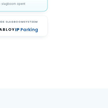
– slagboom opent
NDE SLAGBOOMSYSTEEM
IP
Parking
 ABLOY