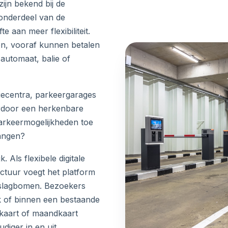
ijn bekend bij de
onderdeel van de
e aan meer flexibiliteit.
en, vooraf kunnen betalen
 automaat, balie of
iecentra, parkeergarages
ardoor een herkenbare
parkeermogelijkheden toe
angen?
 Als flexibele digitale
ctuur voegt het platform
et slagbomen. Bezoekers
k of binnen een bestaande
kaart of maandkaart
diger in en uit.