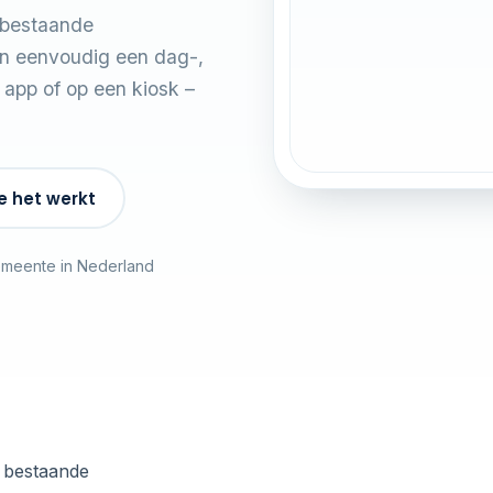
Digitaal
Printbaar
w bestaande
Jaarkaart
€ 890,00
en eenvoudig een dag-,
 app of op een kiosk –
e het werkt
emeente in Nederland
t bestaande