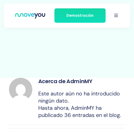
Ir
al
Demostración
contenido
Alternar
navegac
Plataforma
Empresas que atendemos
Acerca de Moveyou
Acerca de
AdminMY
Noticias
Este autor aún no ha introducido
ningún dato.
Contacto
Hasta ahora, AdminMY ha
publicado 36 entradas en el blog.