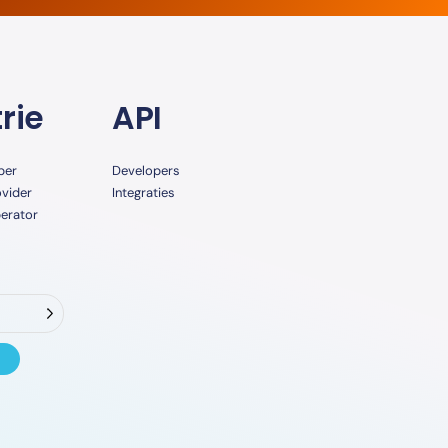
rie
API
per
Developers
ovider
Integraties
erator