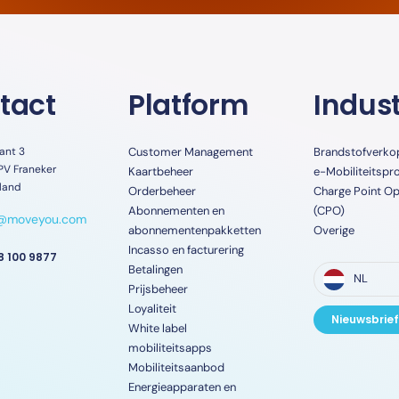
tact
Platform
Indust
ant 3
Customer Management
Brandstofverko
PV Franeker
Kaartbeheer
e-Mobiliteitspr
land
Orderbeheer
Charge Point Op
Abonnementen en
(CPO)
o@moveyou.com
abonnementenpakketten
Overige
Incasso en facturering
8 100 9877
Betalingen
NL
Prijsbeheer
Loyaliteit
Nieuwsbrief
White label
mobiliteitsapps
Mobiliteitsaanbod
Energieapparaten en