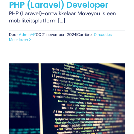
PHP (Laravel) Developer
PHP (Laravel)-ontwikkelaar Moveyou is een
mobiliteitsplatform [...]
Door
AdminMY
00 21 november
2024|Carrière|
0 reacties
Meer lezen