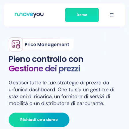
Vai
al
Demo
contenuto
Attiva/d
la
navigazi
Piattaforma
Aziende servite
Pieno controllo con
Gestione dei prezzi
Informazioni su Moveyou
Gestisci tutte le tue strategie di prezzo da
Notizie
un'unica dashboard. Che tu sia un gestore di
stazioni di ricarica, un fornitore di servizi di
mobilità o un distributore di carburante.
Contatti
Richiedi una demo